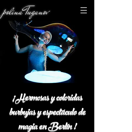
polina
Tuganov
¡
Hermosas y coloridas
burbujas
y
espectáculo
de
magia
en
Berlín
!